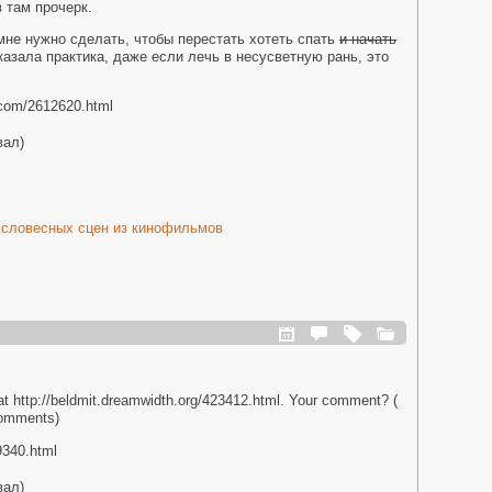
в там прочерк.
о мне нужно сделать, чтобы перестать хотеть спать
и начать
казала практика, даже если лечь в несусветную рань, это
l.com/2612620.html
вал)
ссловесных сцен из кинофильмов
 at http://beldmit.dreamwidth.org/423412.html. Your comment? (
omments)
29340.html
вал)