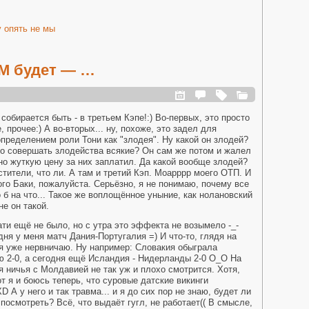
 опять не мы
М будет — …
собирается быть - в третьем Кэпе!:) Во-первых, это просто
 прочее:) А во-вторых... ну, похоже, это задел для
определением роли Тони как "злодея". Ну какой он злодей?
но совершать злодейства всякие? Он сам же потом и жалел
но жуткую цену за них заплатил. Да какой вообще злодей?
тители, что ли. А там и третий Кэп. Моарррр моего ОТП. И
о Баки, пожалуйста. Серьёзно, я не понимаю, почему все
о б на что... Такое же воплощённое уныние, как нолановский
не он такой.
ти ещё не было, но с утра это эффекта не возымело -_-
одня у меня матч Дания-Португалия =) И что-то, глядя на
я уже нервничаю. Ну например: Словакия обыграла
 2-0, а сегодня ещё Исландия - Нидерланды 2-0 О_О На
ничья с Молдавией не так уж и плохо смотрится. Хотя,
от я и боюсь теперь, что суровые датские викинги
 А у него и так травма... и я до сих пор не знаю, будет ли
 посмотреть? Всё, что выдаёт гугл, не работает(( В смысле,