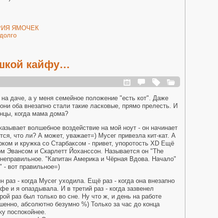
РИЯ ЯМОЧЕК
адолго
ушкой кайфу…
на даче, а у меня семейное положение "есть кот". Даже
они оба внезапно стали такие ласковые, прямо прелесть. И
анцы, когда мама дома?
казывает волшебное воздействие на мой ноут - он начинает
тся, что ли? А может, уважает=) Мусег привезла кит-кат. А
рком и кружка со Старбаксом - привет, упоротость XD Ещё
м Эвансом и Скарлетт Йоханссон. Называется он "The
ие неправильное. "Капитан Америка и Чёрная Вдова. Начало"
" - вот правильное=)
 раз - когда Мусег уходила. Ещё раз - когда она внезапно
фе и я опаздывала. И в третий раз - когда зазвенел
рой раз был только во сне. Ну что ж, и день на работе
ршенно, абсолютно безумно %) Только за час до конца
ку поспокойнее.