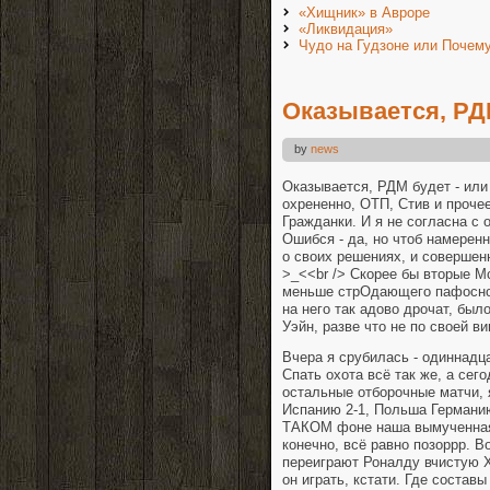
«Хищник» в Авроре
«Ликвидация»
Чудо на Гудзоне или Почему
Оказывается, РД
by
news
Оказывается, РДМ будет - или 
охрененно, ОТП, Стив и прочее,
Гражданки. И я не согласна с 
Ошибся - да, но чтоб намерен
о своих решениях, и совершен
>_<<br /> Скорее бы вторые Мс
меньше стрОдающего пафосног
на него так адово дрочат, был
Уэйн, разве что не по своей ви
Вчера я срубилась - одиннадца
Спать охота всё так же, а сег
остальные отборочные матчи, 
Испанию 2-1, Польша Германию
ТАКОМ фоне наша вымученная 
конечно, всё равно позоррр. В
переиграют Роналду вчистую XD
он играть, кстати. Где составы