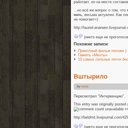
работает, но на месте составо
...но всё же вопрос о том, чт
жить
, весьма актуален. Как по
не помогает=)
http://lauriel-anarwen.livejourna
(никто еще не проголосо
Похожие записи
Приколный фильм похоже )
Память «Мечты»
10 самых сильных почти бе
Вштырило
by
news
Пересмотрел "Интервенцию".
This entry was originally posted
c
http://beldmit.livejournal.com/4
(никто еще не проголосо