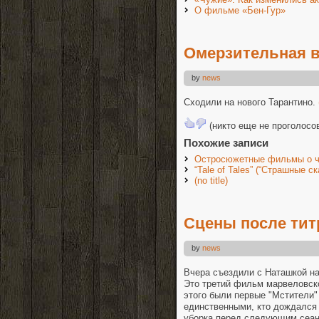
О фильме «Бен-Гур»
Омерзительная в
by
news
Сходили на нового Тарантино.
(никто еще не проголосо
Похожие записи
Остросюжетные фильмы о ч
“Tale of Tales” (“Страшные ск
(no title)
Сцены после тит
by
news
Вчера съездили с Наташкой на 
Это третий фильм марвеловско
этого были первые "Мстители" 
единственными, кто дождался 
уборка перед следующим сеанс