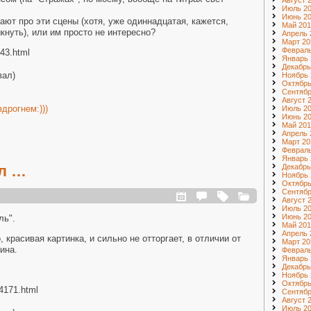
Август 
Июль 2
Июнь 2
ают про эти сцены (хотя, уже одиннадцатая, кажется,
Май 201
кнуть), или им просто не интересно?
Апрель 
Март 20
Февраль
943.html
Январь 
Декабрь
вал)
Ноябрь 
Октябрь
Сентябр
Август 
дрогнем:)))
Июль 2
Июнь 2
Май 201
Апрель 
Март 20
Февраль
Январь 
ел …
Декабрь
Ноябрь 
Октябрь
Сентябр
Август 
Июль 2
Июнь 2
ль".
Май 201
Апрель 
 красивая картинка, и сильно не отторгает, в отличии от
Март 20
ина.
Февраль
Январь 
Декабрь
Ноябрь 
Октябрь
44171.html
Сентябр
Август 
Июль 20