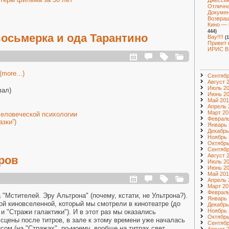
Джессик
Отлична
Докумен
Возвращ
Кино — 
444)
осьмерка и ода Тарантино
Вау!!!!
(
Привет 
ИРИС В
(more...)
Сентябр
Август 
Июль 2
вал)
Июнь 2
Май 201
Апрель 
Март 20
еловеческой психологии
Февраль
азки”)
Январь 
Декабрь
Ноябрь 
Октябрь
Сентябр
Август 
ров
Июль 2
Июнь 2
Май 201
Апрель 
Март 20
Февраль
"Мстителей. Эру Альтрона" (почему, кстати, не Ультрона?).
Январь 
й киновселенной, который мы смотрели в кинотеатре (до
Декабрь
Ноябрь 
и "Стражи галактики"). И в этот раз мы оказались
Октябрь
сцены после титров, в зале к этому времени уже началась
Сентябр
ом (на "Стражах", по-моему, вообще на титрах свет