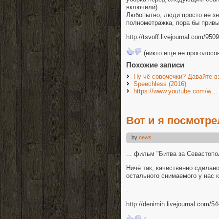
включили).
Любопытно, люди просто не зн
полнометражка, пора бы привы
http://tsvoff.livejournal.com/950
(никто еще не проголосо
Похожие записи
Ну чё совочечки? Давайте вз
Speechless (2016)
https://www.youtube.com/w…
Вот и я посмотр
by
news
... фильм "Битва за Севастопо
Ничё так, качественно сделано,
остального снимаемого у нас к
.
http://denimih.livejournal.com/5