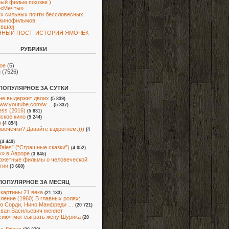
ый фильм похоже )
 «Мечты»
х сильных почти бессловесных
 кинофильмов
увшая
ННЫЙ ПОСТ. ИСТОРИЯ ЯМОЧЕК
РУБРИКИ
ое
(5)
и
(7526)
ПОПУЛЯРНОЕ ЗА СУТКИ
не выдержит двоих
(5 839)
/www.youtube.com/w…
(5 837)
ess (2016)
(5 831)
ское кино
(5 244)
о
(4 854)
овочечки? Давайте вздрогнем:)))
(4
(4 449)
 Tales” (“Страшные сказки”)
(4 052)
» в Авроре
(3 845)
южетные фильмы о человеческой
гии
(3 660)
ПОПУЛЯРНОЕ ЗА МЕСЯЦ
картины 21 века
(21 133)
ление (1960) В главных ролях:
о Сорди, Нино Манфреди …
(20 721)
Иван Васильевич меняет
ию» мог сыграть жену Шурика
(20