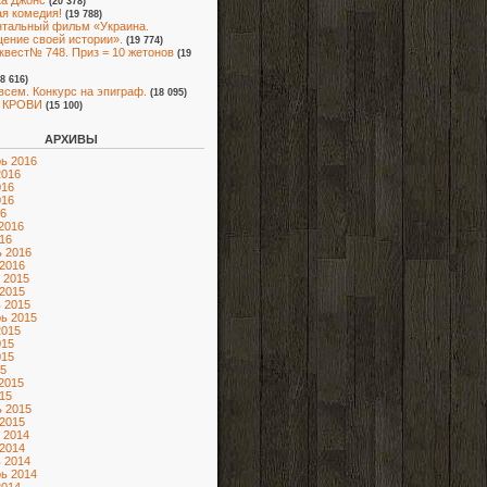
а Джонс
(20 378)
я комедия!
(19 788)
тальный фильм «Украина.
ение своей истории».
(19 774)
квест№ 748. Приз = 10 жетонов
(19
18 616)
всем. Конкурс на эпиграф.
(18 095)
 КРОВИ
(15 100)
АРХИВЫ
ь 2016
2016
016
016
6
2016
16
 2016
2016
 2015
2015
 2015
ь 2015
2015
015
015
5
2015
15
 2015
2015
 2014
2014
 2014
ь 2014