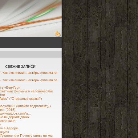
СВЕЖИЕ ЗАПИСИ
. Как изменились актёры фильма за
. Как изменились актёры фильма за
е «Бен-Гур»
южетные фильмы о человеческой
гии
 Tales” (“Страшные сказки”)
овочечки? Давайте вздрогнем:)))
ess (2016)
/www.youtube.com/w…
не выдержит двоих
ское кино
о
» в Авроре
ация»
 Гудзоне или Почему опять не мы