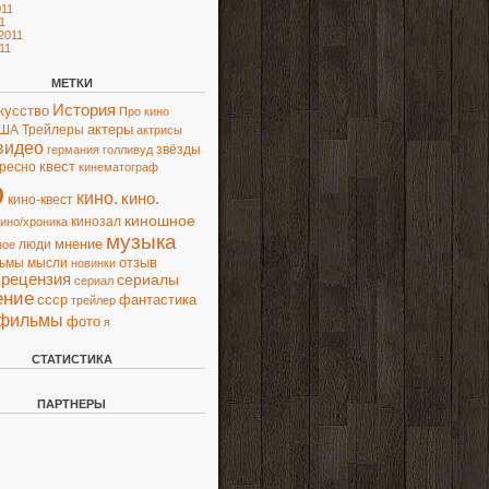
11
1
2011
11
МЕТКИ
История
кусство
Про кино
актеры
ША
Трейлеры
актрисы
видео
звёзды
германия
голливуд
квест
ресно
кинематограф
о
кино.
кино.
кино-квест
киношное
кинозал
кино/хроника
музыка
мнение
люди
ное
отзыв
льмы
мысли
новинки
рецензия
сериалы
сериал
ение
ссср
фантастика
трейлер
фильмы
фото
я
СТАТИСТИКА
ПАРТНЕРЫ