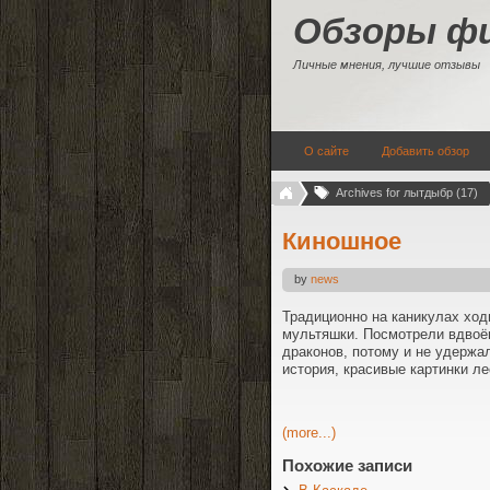
Обзоры ф
Личные мнения, лучшие отзывы
О сайте
Добавить обзор
Archives for лытдыбр (17)
Киношное
by
news
Традиционно на каникулах ход
мультяшки. Посмотрели вдвоём
драконов, потому и не удержа
история, красивые картинки ле
(more...)
Похожие записи