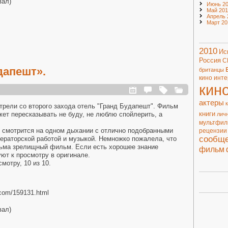
вал)
Июнь 20
Май 201
Апрель 
Март 20
2010
Ис
Россия
С
дапешт».
британцы
кино
инте
кин
актеры
рели со второго захода отель "Гранд Будапешт". Фильм
книги
жет пересказывать не буду, не люблю спойлерить, а
лич
мультфи
 смотрится на одном дыхании с отлично подобранными
рецензии
сообщ
ераторской работой и музыкой. Немножко пожалела, что
есьма зрелищный фильм. Если есть хорошее знание
фильм
уют к просмотру в оригинале.
мотру, 10 из 10.
l.com/159131.html
вал)