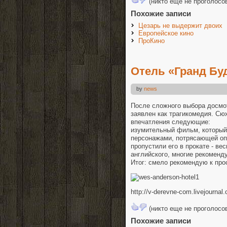
(никто еще не проголосо
Похожие записи
Цезарь не выдержит двоих
Европейское кино
ПроКино
Отель «Гранд Бу
by
news
После сложного выбора досмот
заявлен как трагикомедия. Сю
впечатления следующие:
изумительный фильм, который
персонажами, потрясающей оп
пропустили его в прокате - в
английского, многие рекоменд
Итог: смело рекомендую к прос
http://v-derevne-com.livejourna
(никто еще не проголосо
Похожие записи