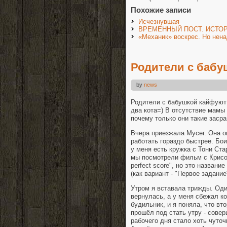
Похожие записи
Исчезнувшая
ВРЕМЕННЫЙ ПОСТ. ИСТО
«Механик» воскрес. Но нен
Родители с баб
by
news
Родители с бабушкой кайфуют 
два кота=) В отсутствие мамы 
почему только они такие заср
Вчера приезжала Мусег. Она о
работать гораздо быстрее. Бои
у меня есть кружка с Тони Ста
мы посмотрели фильм с Крисо
perfect score", но это назван
(как вариант - "Первое задание
Утром я вставала трижды. Один
вернулась, а у меня сбежал ко
будильник, и я поняла, что вто
прошёл под стать утру - сове
рабочего дня стало хоть чуточ