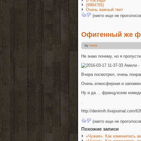
В Каскаде
(9984765)
Очень важный твит
(никто еще не проголосо
Офигенный же ф
by
news
Не знаю почему, но я пропусти
Вчера посмотрел, очень понра
Очень атмосферная и запомин
Ну и да ... французские комеди
.
http://denimih.livejournal.com/6
(никто еще не проголосо
Похожие записи
«Чужие». Как изменились а
«Чужие». Как изменились а