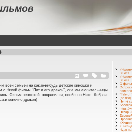
ильмов
«Чужие»
30 лет
«Чужие»
30 лет
О фильм
им всей семьей на какие-нибудь детские киношки и
Острос
 с Никой фильм "Пит и его дракон", обе мы любительницы
психоло
лись. Фильм неплохой, понравился, особенно Нике. Добрая
“Tale of
(no title)
са,и конечно дракон)
Ну чё с
Speechl
https:/
Цезарь 
Европей
ПроКин
«Хищник
«Ликвид
Чудо на