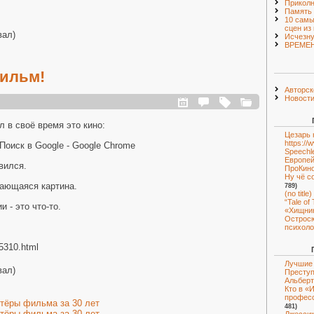
Приколн
Память
10 самы
сцен из
вал)
Исчезн
ВРЕМЕ
ильм!
Авторск
Новост
л в своё время это кино:
Цезарь 
https:/
Speechl
Европей
вился.
ПроКин
Ну чё с
ающаяся картина.
789)
(no title)
“Tale of
и - это что-то.
«Хищник
Острос
психоло
35310.html
Лучшие 
вал)
Преступ
Альберт
Кто в «
професс
ктёры фильма за 30 лет
481)
ктёры фильма за 30 лет