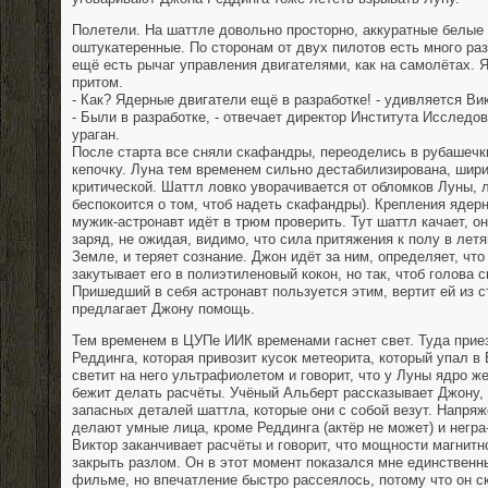
Полетели. На шаттле довольно просторно, аккуратные белые 
оштукатеренные. По сторонам от двух пилотов есть много раз
ещё есть рычаг управления двигателями, как на самолётах.
притом.
- Как? Ядерные двигатели ещё в разработке! - удивляется Ви
- Были в разработке, - отвечает директор Института Исследо
ураган.
После старта все сняли скафандры, переоделись в рубашечк
кепочку. Луна тем временем сильно дестабилизирована, шири
критической. Шаттл ловко уворачивается от обломков Луны, 
беспокоится о том, чтоб надеть скафандры). Крепления ядер
мужик-астронавт идёт в трюм проверить. Тут шаттл качает, о
заряд, не ожидая, видимо, что сила притяжения к полу в лет
Земле, и теряет сознание. Джон идёт за ним, определяет, что
закутывает его в полиэтиленовый кокон, но так, чтоб голова 
Пришедший в себя астронавт пользуется этим, вертит ей из с
предлагает Джону помощь.
Тем временем в ЦУПе ИИК временами гаснет свет. Туда при
Реддинга, которая привозит кусок метеорита, который упал 
светит на него ультрафиолетом и говорит, что у Луны ядро ж
бежит делать расчёты. Учёный Альберт рассказывает Джону,
запасных деталей шаттла, которые они с собой везут. Напря
делают умные лица, кроме Реддинга (актёр не может) и негр
Виктор заканчивает расчёты и говорит, что мощности магнитн
закрыть разлом. Он в этот момент показался мне единствен
фильме, но впечатление быстро рассеялось, потому что он ск