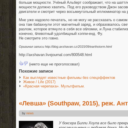
больше мощности. Учёный Альберт соображает, что на шаттле
мощности должно хватить. Под его руководством Джон засов
двигатели и смотрит через восьмиугольный иллюминатор на 
Мне уже надоело печатать, но не могу не рассказать о самом
она там бабахнули этот магнитный заряд, и образовалось св
разлом, которое втянуло в себя все обломки, и Луна стабилиз
конечно, блевотный удолбищный хэппи-енд. Фу.
Не смотрите это говно.
Оригинал записи http://blog.axshavan.cz/2015/09/earthstorm.html
http://axshavan.livejournal.com/800548.html
(никто еще не проголосовал)
Похожие записи
Как выглядят известные фильмы без спецэффектов
Живое / Life (2017)
«Красная черепаха». Мультфильм.
«Левша» (Southpaw, 2015), реж. Ан
by
news
У боксера Билли Хоупа все было прекр
красавица-жена и любимая дочка. Но