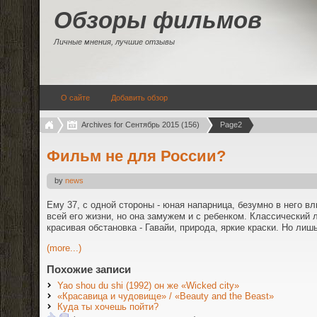
Обзоры фильмов
Личные мнения, лучшие отзывы
О сайте
Добавить обзор
Archives for Сентябрь 2015 (156)
Page2
Фильм не для России?
by
news
Ему 37, с одной стороны - юная напарница, безумно в него в
всей его жизни, но она замужем и с ребенком. Классический 
красивая обстановка - Гавайи, природа, яркие краски. Но лишь 
(more...)
Похожие записи
Yao shou du shi (1992) он же «Wicked city»
«Красавица и чудовище» / «Beauty and the Beast»
Куда ты хочешь пойти?