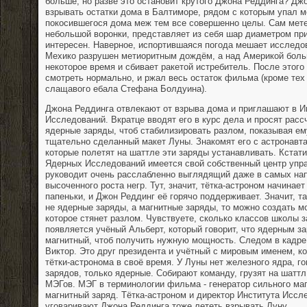
больше, но разве это остановит крутого Джона Реддинга? Дж
взрывать остатки дома в Балтиморе, рядом с которым упал м
покосившегося дома меж тем все совершенно целы. Сам мете
небольшой воронки, представляет из себя шар диаметром при
интересен. Наверное, испортившаяся погода мешает исследо
Мехико разрушен метиоритным дождём, а над Америкой боль
некоторое время и сбивает ракетой истребитель. После этого
смотреть нормально, и ржал весь остаток фильма (кроме тех 
слащавого ебала Стефана Болдуина).
Джона Реддинга отвлекают от взрыва дома и приглашают в И
Исследований. Вкратце вводят его в курс дела и просят расс
ядерные заряды, чтоб стабилизировать разлом, показывая ем
тщательно сделанный макет Луны. Знакомят его с астронавта
которые полетят на шаттле эти заряды устанавливать. Кстати
Ядерных Исследований имеется свой собственный центр упра
руководит очень расслабленно выглядящий даже в самых н
высоченного роста негр. Тут, значит, тётка-астроном начинает
папеньки, и Джон Реддинг её горячо поддерживает. Значит, та
не ядерные заряды, а магнитные заряды, то можно создать м
которое стянет разлом. Чувствуете, сколько классов школы 
появляется учёный Альберт, который говорит, что ядерным з
магнитный, чтоб получить нужную мощность. Следом в кадре
Виктор. Это друг президента и учётный с мировым именем, 
тётки-астронома в своё время. У Луны нет железного ядра, го
зарядов, только ядерные. Собирают команду, грузят на шатт
МЭГов. МЭГ в терминологии фильма - генератор сильного маг
магнитный заряд. Тётка-астроном и директор Института Исс
уговаривают Джона Реддинга тоже лететь взрывать Луну.