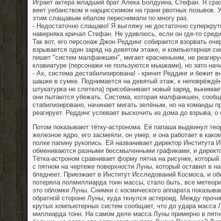
Играет актера младший брат Алека Болдуина, Стефан. Я сраз
веет уебанством и нарциссизмом на грани рвотных позывов. У
этим слащавым ебалом переснимали по многу раз.
- Недостаточно слащаво! Я выгляжу не достаточно суперкрут
наверняка кричал Стефан. Не удивлюсь, если он где-то сред
Так вот, его персонаж Джон Реддинг собирается взорвать оче
взрывается один заряд на девятом этаже, и компьютерная си
пишет "систем малфанкшен", мигает красненьким, не реагиру
клавиатуре (персонажи не пользуются мышками), но зато начи
- Ах, система дестабилизирована! - кричит Реддинг и бежит 
шашке в сумке. Поднимается на девятый этаж, к неповрёждё
штукатурка не слетела) присобачивает новый заряд, вынимает
они пытаются убежать. Система, которая малфанкшен, сообща
стабилизировано, начинает мигать зелёным, но на команды п
реагирует. Реддинг успевает выскочить из дома до взрыва, о 
Потом показывают тётку-астронома. Её папаша выдвинул теор
железное ядро, его засмеяли, он умер, и она работает в како
полке папину рукопись. Ей названивает директор Института 
обмениваются разными бессмыленными графиками, и директо
Тётка-астроном сравнивает форму пятна на рисунке, который
с пятном на чертеже поверхности Луны, который оставил в на
бледнеет. Приезжает в Институт Исследований Космоса, и об
потеряла полмиллиарда тонн массы, стало быть, все метеор
это обломки Луны. Снимки с космического аппарата показыв
обратной стороне Луны, куда ткнулся астероид. Между прочи
крутых компьютерных систем сообщает, что до удара масса 
миллиарда тонн. На самом деле масса Луны примерно в пятн