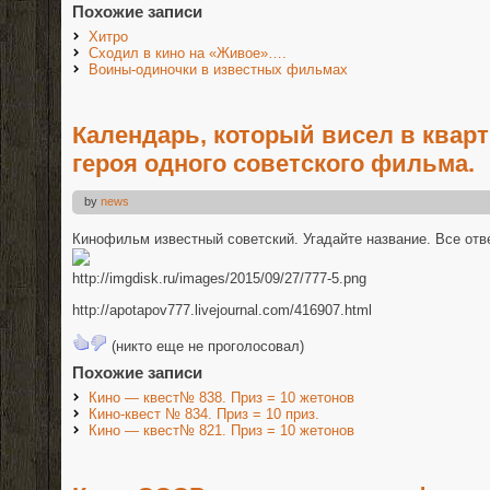
Похожие записи
Хитро
Сходил в кино на «Живое»….
Воины-одиночки в известных фильмах
Календарь, который висел в кварт
героя одного советского фильма.
by
news
Кинофильм известный советский. Угадайте название. Все отв
http://imgdisk.ru/images/2015/09/27/777-5.png
http://apotapov777.livejournal.com/416907.html
(никто еще не проголосовал)
Похожие записи
Кино — квест№ 838. Приз = 10 жетонов
Кино-квест № 834. Приз = 10 приз.
Кино — квест№ 821. Приз = 10 жетонов