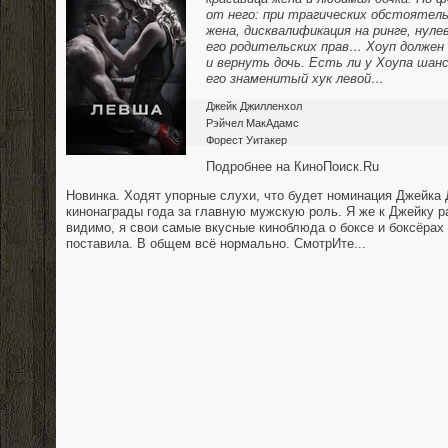
от него: при трагических обстоятел
жена, дисквалификация на ринге, нул
его родительских прав… Хоуп должен
и вернуть дочь. Есть ли у Хоупа шан
его знаменитый хук левой…
Джейк Джилленхол
Рэйчел МакАдамс
Форест Уитакер
Подробнее на КиноПоиск.Ru
Новинка. Ходят упорные слухи, что будет номинация Джейка
кинонаграды года за главную мужскую роль. Я же к Джейку р
видимо, я свои самые вкусные киноблюда о боксе и боксёрах 
поставила. В общем всё нормально. СмотрИте...