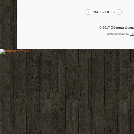
«
PAGE 2 OF 16
»
© 2017
Обзоры фил
Fastfood theme by
Tw