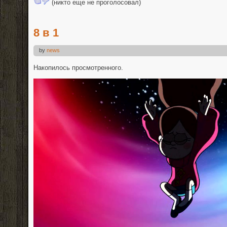
(никто еще не проголосовал)
8 в 1
by
news
Накопилось просмотренного.