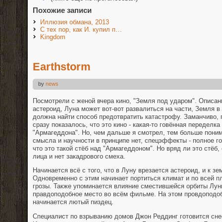
Похожие записи
Иллюзия обмана, 2013
С тех пор, как И. купил п…
Kingdom
Earthstorm
by
news
Посмотрели с женой вчера кино, "Земля под ударом". Описан
астероид, Луна может вот-вот развалиться на части, Земля в
должна найти способ предотвратить катастрофу. Заманчиво,
сразу показалось, что это кино - какая-то говённая переделка
"Армагеддона". Но, чем дальше я смотрел, тем больше поним
смысла и научности в принципе нет, спецэффекты - полное го
что это такой стёб над "Армагеддоном". Но вряд ли это стёб
лица и нет закадрового смеха.
Начинается всё с того, что в Луну врезается астероид, и к зе
Одновременно с этим начинает портиться климат и по всей 
грозы. Также упоминается влияние сместившейся орбиты Лун
правдоподобное место во всём фильме. На этом провдоподоб
начинается лютый пиздец.
Специалист по взрыванию домов Джон Реддинг готовится сне