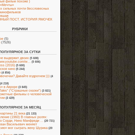
ый фильм похоже )
 «Мечты»
х сильных почти бессловесных
 кинофильмов
увшая
ННЫЙ ПОСТ. ИСТОРИЯ ЯМОЧЕК
РУБРИКИ
ое
(5)
и
(7526)
ПОПУЛЯРНОЕ ЗА СУТКИ
не выдержит двоих
(5 608)
/www.youtube.com/w…
(5 606)
ess (2016)
(5 600)
ское кино
(5 244)
о
(4 854)
овочечки? Давайте вздрогнем:)))
(4
(4 218)
» в Авроре
(3 845)
 Tales” (“Страшные сказки”)
(3 821)
южетные фильмы о человеческой
гии
(3 429)
ПОПУЛЯРНОЕ ЗА МЕСЯЦ
картины 21 века
(21 133)
ление (1960) В главных ролях:
о Сорди, Нино Манфреди …
(20 721)
Иван Васильевич меняет
ию» мог сыграть жену Шурика
(20