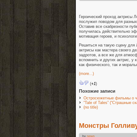
Героический проход актрисы Л
послужил поводом для разных 
Оставив все скабрезности пубе
получилась действительно эфф
мотивация героев, и психология
Решиться на такую сцену для 
актрисы как мастера своего д
задротов, а все же для атмосф
вспомнить и других актрис, у 
как физического, так и мораль
(more...)
(
+1
)
Похожие записи
Остросюжетные фильмы о ч
“Tale of Tales” (“Страшные ск
(no title)
Монстры Голливу
by
news