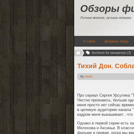
Обзоры ф
Личные мнения, лучшие отзывы
О сайте
Добавить обзор
Archives for киноретро (3)
Тихий Дон. Собл
by
news
Про сериал Сергея Урсуляка "Т
Честно признаюсь, больше одно
меня просто нет сейчас време
в целевую аудиторию канала 
кадром меня выкашивает...что 
Однако в первой серии есть з
Мелехова и Аксиньи. В классич
фильме и первая, когда мы ви