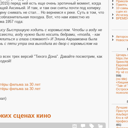
Приколн
(2015) перед ней есть еще очень эротичный момент, когда
Память
щей Аксиньей. И там, и там они сняты почти под копирку.
10 самы
сцен из
ену снимать не стал... Но вернемся к реке. Суть в том, что
Исчезн
облазнительная походка. Вот, что нам известно из
ВРЕМЕ
ма 1957 года:
ису Быстрицкую ходить с коромыслом. Чтобы и воду не
свести, воду нужно было носить бедрами, «тогда, - как
Авторск
 пялиться и глаза сломают!» И Элина Авраамовна была
Новост
нь с пяти утра она выходила во двор с коромыслом на
Цезарь 
з всех трех версий "Тихого Дона". Давайте посмотрим, как
https:/
ходкой!
Speechl
Европей
ПроКин
Ну чё с
558)
(no title)
«Хищник
ктёры фильма за 30 лет
“Tale of
ктёры фильма за 30 лет
Острос
психоло
вал)
Лучшие 
Преступ
оких сценах кино
Альберт
Кто в «
професс
481)