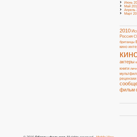
Июнь 20
Май 201
Апрель 
Март 20
2010
Ис
Россия
С
британцы
кино
инте
кин
актеры
книги
лич
мультфи
рецензии
сообщ
фильм
© 2016
Обзоры фильмов
All rights reserved
-
Mobile View