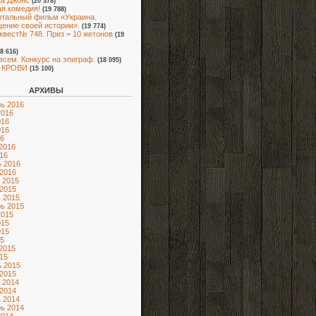
а Джонс
(20 378)
я комедия!
(19 788)
тальный фильм «Украина.
ение своей истории».
(19 774)
квест№ 748. Приз = 10 жетонов
(19
18 616)
всем. Конкурс на эпиграф.
(18 095)
 КРОВИ
(15 100)
АРХИВЫ
ь 2016
2016
016
016
6
2016
16
 2016
2016
 2015
2015
 2015
ь 2015
2015
015
015
5
2015
15
 2015
2015
 2014
2014
 2014
ь 2014