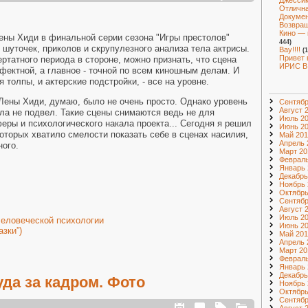
Джессик
Отлична
Докумен
Возвращ
Кино — 
ены Хиди в финальной серии сезона "Игры престолов"
444)
шуточек, приколов и скрупулезного анализа тела актрисы.
Вау!!!!
(
Привет 
ртатного периода в стороне, можно признать, что сцена
ИРИС В
ектной, а главное - точной по всем киношным делам. И
 толпы, и актерские подстройки, - все на уровне.
Лены Хиди, думаю, было не очень просто. Однако уровень
Сентябр
Август 
ела не подвел. Такие сцены снимаются ведь не для
Июль 2
еры и психологического накала проекта... Сегодня я решил
Июнь 2
которых хватило смелости показать себе в сценах насилия,
Май 201
Апрель 
ного.
Март 20
Февраль
Январь 
Декабрь
Ноябрь 
Октябрь
Сентябр
Август 
Июль 2
еловеческой психологии
Июнь 2
азки”)
Май 201
Апрель 
Март 20
Февраль
Январь 
Декабрь
да за кадром. Фото
Ноябрь 
Октябрь
Сентябр