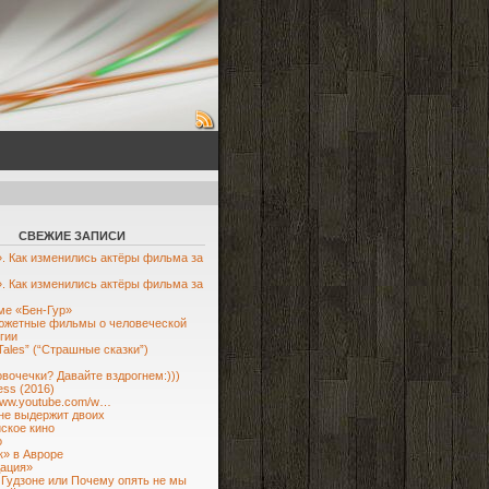
СВЕЖИЕ ЗАПИСИ
. Как изменились актёры фильма за
. Как изменились актёры фильма за
е «Бен-Гур»
южетные фильмы о человеческой
гии
 Tales” (“Страшные сказки”)
овочечки? Давайте вздрогнем:)))
ess (2016)
/www.youtube.com/w…
не выдержит двоих
ское кино
о
» в Авроре
ация»
 Гудзоне или Почему опять не мы