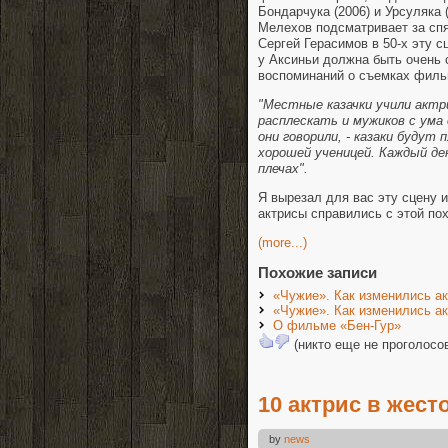
Бондарчука (2006) и Урсуляка 
Мелехов подсматривает за спя
Сергей Герасимов в 50-х эту сц
у Аксиньи должна быть очень с
воспоминаний о съемках филь
"Местные казачки учили актр
расплескать и мужиков с ума 
они говорили, - казаки будут
хорошей ученицей. Каждый де
плечах".
Я вырезал для вас эту сцену и
актрисы справились с этой по
(more...)
Похожие записи
«Чужие». Как изменились а
«Чужие». Как изменились а
О фильме «Бен-Гур»
(никто еще не проголосо
10 актрис в жест
by
news