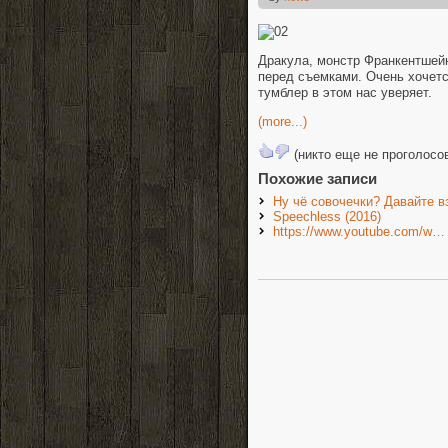
Дракула, монстр Франкентшейн
перед съемками. Очень хочетс
тумблер в этом нас уверяет.
(more...)
(никто еще не проголосо
Похожие записи
Ну чё совочечки? Давайте вз
Speechless (2016)
https://www.youtube.com/w…