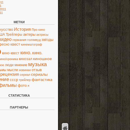
11
1
2011
11
МЕТКИ
История
кусство
Про кино
актеры
ША
Трейлеры
актрисы
видео
звёзды
германия
голливуд
квест
ресно
кинематограф
о
кино.
кино.
кино-квест
киношное
кинозал
кино/хроника
музыка
мнение
люди
ное
отзыв
льмы
мысли
новинки
рецензия
сериалы
сериал
ение
ссср
фантастика
трейлер
фильмы
фото
я
СТАТИСТИКА
ПАРТНЕРЫ