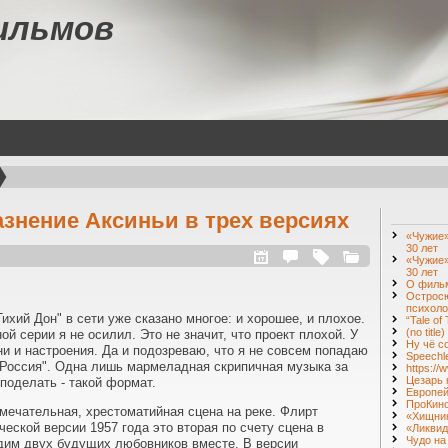
ильмов
азнение Аксиньи в трех версиях
«Чужие»
30 лет
«Чужие»
30 лет
О фильм
Острос
психоло
ихий Дон" в сети уже сказано многое: и хорошее, и плохое.
“Tale of
(no title)
й серии я не осилил. Это не значит, что проект плохой. У
Ну чё с
ни и настроения. Да и подозреваю, что я не совсем попадаю
Speechl
"Россия". Одна лишь мармеладная скрипичная музыка за
https:/
Цезарь 
поделать - такой формат.
Европей
ПроКин
амечательная, хрестоматийная сцена на реке. Флирт
«Хищник
еской версии 1957 года это вторая по счету сцена в
«Ликвид
Чудо на
дим двух будущих любовников вместе. В версии