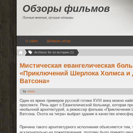
Обзоры фильмов
Личные мнения, лучшие отзывы
О сайте
Добавить обзор
Archives for из истории (1)
Мистическая евангелическая боль
«Приключений Шерлока Холмса и 
Ватсона»
by
news
Один из ярких примеров русской готики XVIII века можно наб
проспекте. Речь идет о Евангелической больнице, которая пр
необычной архитектурой, а режиссер фильма «Приключения 
Ватсона. Охота на тигра» выбрал здание в качестве атмосфе
Причина такого архитектурного исполнения объясняется тем,
исключительно на пожертвования, поэтому было принято реш