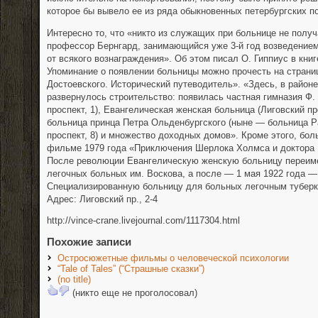
которое бы вывело ее из ряда обыкновенных петербургских по
Интересно то, что «никто из служащих при больнице не полу
профессор Бернгард, занимающийся уже 3-й год возведением
от всякого вознаграждения». Об этом писал О. Гиппиус в книг
Упоминание о появлении больницы можно прочесть на страниц
Достоевского. Исторический путеводитель». «Здесь, в районе
развернулось строительство: появилась частная гимназия Ф.
проспект, 1), Евангелическая женская больница (Лиговский пр
больница принца Петра Ольденбургского (ныне — больница Р
проспект, 8) и множество доходных домов». Кроме этого, бол
фильме 1979 года «Приключения Шерлока Холмса и доктора В
После революции Евангелическую женскую больницу переим
легочных больных им. Воскова, а после — 1 мая 1922 года —
Специализированную больницу для больных легочным туберк
Адрес: Лиговский пр., 2-4
http://vince-crane.livejournal.com/1117304.html
Похожие записи
Остросюжетные фильмы о человеческой психологии
“Tale of Tales” (“Страшные сказки”)
(no title)
(никто еще не проголосовал)