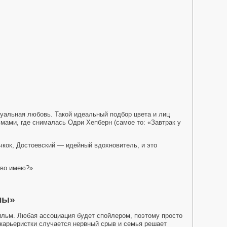
уальная любовь. Такой идеальный подбор цвета и лиц
мами, где снималась Одри Хепберн (самое то: «Завтрак у
кок, Достоевский — идейный вдохновитель, и это
аво имею?»
ны»
ильм. Любая ассоциация будет спойлером, поэтому просто
карьеристки случается нервный срыв и семья решает