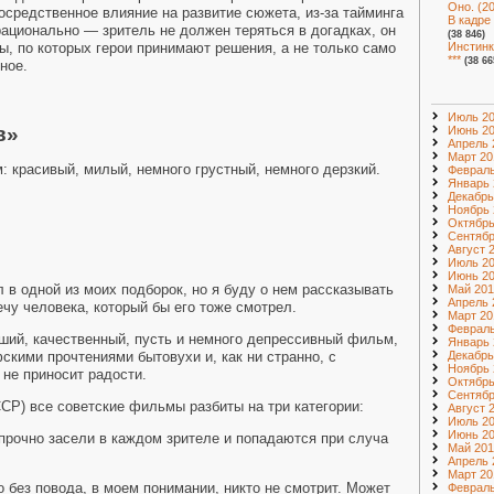
Оно. (2
средственное влияние на развитие сюжета, из-за тайминга
В кадре
рационально — зритель не должен теряться в догадках, он
(38 846)
ы, по которых герои принимают решения, а не только само
Инстинк
***
(38 66
нное.
Июль 2
в»
Июнь 2
Апрель 
Март 20
: красивый, милый, немного грустный, немного дерзкий.
Февраль
Январь 
Декабрь
Ноябрь 
Октябрь
Сентябр
Август 
Июль 2
Июнь 2
 в одной из моих подборок, но я буду о нем рассказывать
Май 201
Апрель 
ечу человека, который бы его тоже смотрел.
Март 20
Февраль
ший, качественный, пусть и немного депрессивный фильм,
Январь 
Декабрь
кими прочтениями бытовухи и, как ни странно, с
Ноябрь 
 не приносит радости.
Октябрь
Сентябр
СР) все советские фильмы разбиты на три категории:
Август 
Июль 2
Июнь 2
 прочно засели в каждом зрителе и попадаются при случа
Май 201
Апрель 
Март 20
о без повода, в моем понимании, никто не смотрит. Может
Февраль