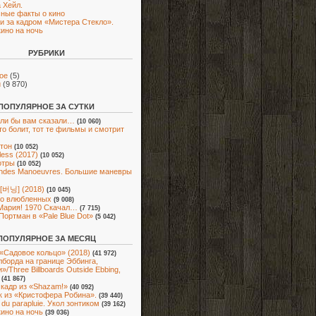
 Хейл.
ные факты о кино
 и за кадром «Мистера Стекло».
кино на ночь
РУБРИКИ
ое
(5)
и
(9 870)
ПОПУЛЯРНОЕ ЗА СУТКИ
сли бы вам сказали…
(10 060)
что болит, тот те фильмы и смотрит
тон
(10 052)
less (2017)
(10 052)
отры
(10 052)
ndes Manoeuvres. Большие маневры
 [버닝] (2018)
(10 045)
 о влюбленных
(9 008)
Мария! 1970 Скачал…
(7 715)
Портман в «Pale Blue Dot»
(5 042)
ПОПУЛЯРНОЕ ЗА МЕСЯЦ
«Садовое кольцо» (2018)
(41 972)
лборда на границе Эббинга,
/Three Billboards Outside Ebbing,
(41 867)
кадр из «Shazam!»
(40 092)
 из «Кристофера Робина».
(39 440)
du parapluie. Укол зонтиком
(39 162)
кино на ночь
(39 036)