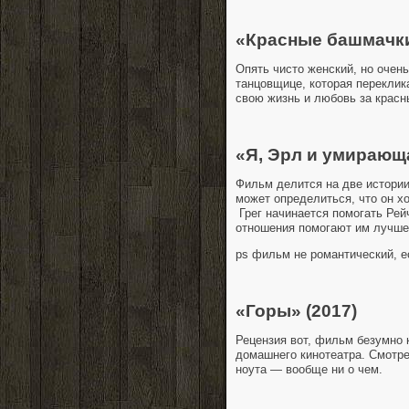
«Красные башмачк
Опять чисто женский, но очен
танцовщице, которая переклик
свою жизнь и любовь за крас
«Я, Эрл и умирающ
Фильм делится на две истории
может определиться, что он хо
Грег начинается помогать Рей
отношения помогают им лучше
ps фильм не романтический, ес
«Горы» (2017)
Рецензия вот, фильм безумно 
домашнего кинотеатра. Смотре
ноута — вообще ни о чем.