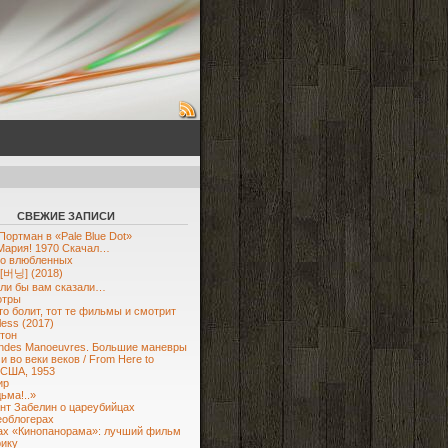
СВЕЖИЕ ЗАПИСИ
Портман в «Pale Blue Dot»
Мария! 1970 Скачал…
 о влюбленных
 [버닝] (2018)
сли бы вам сказали…
отры
что болит, тот те фильмы и смотрит
less (2017)
тон
ndes Manoeuvres. Большие маневры
и во веки веков / From Here to
, США, 1953
ир
ьма!..»
нт Забелин о цареубийцах
еоблогерах
ах «Кинопанорама»: лучший фильм
ику