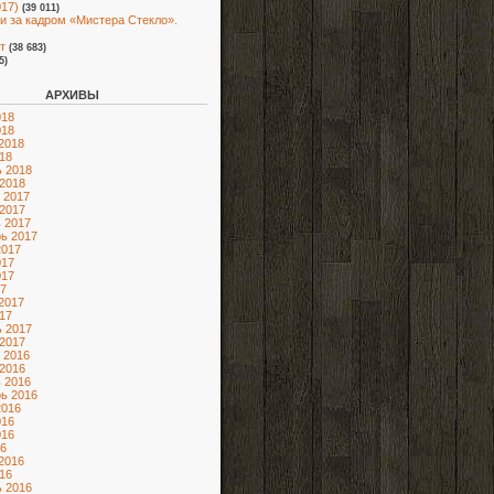
017)
(39 011)
 и за кадром «Мистера Стекло».
т
(38 683)
5)
АРХИВЫ
018
018
2018
18
 2018
2018
 2017
2017
 2017
ь 2017
2017
017
017
7
2017
17
 2017
2017
 2016
2016
 2016
ь 2016
2016
016
016
6
2016
16
 2016