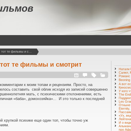
ильмов
У кого что болит, тот те фильмы и смотрит
, тот те фильмы и смотрит
Натали 
Салют, 
Романс
Beoning
А вот е
 комментарии к моим топам и рецензиям. Просто, на
Киносм
елось составить свой облик исходя из записей совершенно
У кого 
ршеннолетняя мать, с психическими отклонениями, есть
The End
Паддинг
пичная «баба», домохозяйка»... И это только к последней
Les Gra
Отныне 
Eternity
Пассаж
«Ух, вед
Лейтена
й хрупкой психике еще один топ, чтобы точно уж
И о вид
ниям.
Альман
про Афр