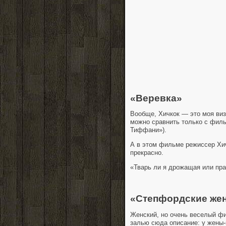
«Веревка»
Вообще, Хичкок — это моя виз
можно сравнить только с филь
Тиффани»).
А в этом фильме режиссер Хич
прекрасно.
«Тварь ли я дрожащая или пр
«Степфордские же
Женский, но очень веселый ф
залью сюда описание: у жены-