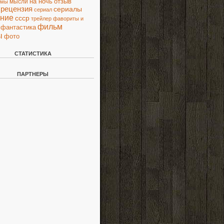
на ночь
отзыв
мысли
ьмы
рецензия
сериалы
сериал
ние
ссср
трейлер
фавориты и
фильм
фантастика
ы
фото
СТАТИСТИКА
ПАРТНЕРЫ