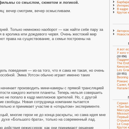
 фильмы со смыслом, сюжетом и логикой.
Барбара
Интерес
В кадре
сяц: вечер смотрим, вечер осмысливаем.
Крутое 
 дней. Только немножко наоборот — как найти себе пару за
Авторск
ся в кролика или дождевого червя. Очень жестокий мир
Новост
еют права на существование, а семьи построены на
А вот е
У кого 
(10 056)
Паддинг
The End
Киносм
ль поведения — из-за того, что я сама не такая, но очень
Les Gra
(10 051)
пособной. Эмма Уотсон обычно играет именно таких
Beoning
Романс
Салют, 
 начинает производить мини-камеры с прямой трансляцией
Натали 
рытости каждого жителя планеты. Теперь нельзя совершить
но не попало в кадр миллионов зрителей. Но, с другой
ние свободы. Новая сотрудница компании пытается
Сериал 
тельно и принимает участие в «открытом» эксперименте.
«Три би
Миссури»
Missouri
уцый, многие герои не до конца раскрыты, но сама идея мне
Первый 
 в духе «Большого брата», только на современный лад.
Отрывок
Le Coup 
маю действия режиссеров: как они принимают решение
Крутое 