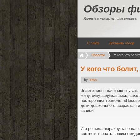
Обзоры ф
Личные мнения, лучшие отзывы
О сайте
Добавить обзор
Новости
У кого что болит
by
news
Знаете, меня начинают пугать
минуточку задумавшись, захот
посторонних трололо. «Несове
дети дошкольного возраста, ти
записи.
И я решила шарахнуть по ваше
соответствовать вашим ожида