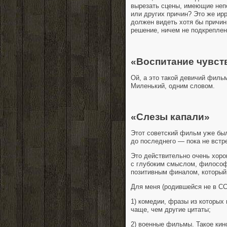
вырезать сцены, имеющие непо
или других причин? Это же ир
должен видеть хотя бы причин
решение, ничем не подкрепле
«Воспитание чувст
Ой, а это такой девичий фильм
Миленький, одним словом.
«Слезы капали»
Этот советский фильм уже был
до последнего — пока не встр
Это действительно очень хоро
с глубоким смыслом, философс
позитивным финалом, который
Для меня (родившейся не в СС
1) комедии, фразы из которых
чаще, чем другие цитаты;
2) военные фильмы. Такое кин