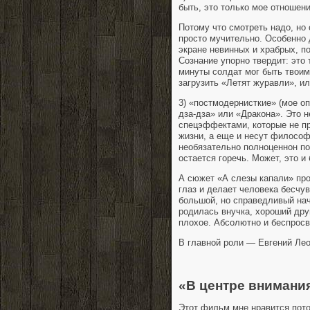
быть, это только мое отношен
Потому что смотреть надо, но
просто мучительно. Особенно 
экране невинных и храбрых, по
Сознание упорно твердит: это 
минуты солдат мог быть твоим
загрузить «Летят журавли», и
3) «постмодернисткие» (мое о
дза-дза» или «Дракона». Это 
спецэффектами, которые не пр
жизни, а еще и несут философ
необязательно полноценнон по
остается горечь. Может, это 
А сюжет «А слезы капали» про
глаз и делает человека бесчу
большой, но справедливый нач
родилась внучка, хороший друг
плохое. Абсолютно и беспрос
В главной роли — Евгений Ле
«В центре внимани
Этот фильм мне нравится пото