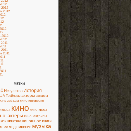
 2012
2012
 2012
ь 2012
2012
012
012
2
2012
12
 2012
2012
 2011
2011
 2011
ь 2011
2011
11
11
1
2011
11
МЕТКИ
10
История
Искусство
актеры
ША
Трейлеры
актрисы
звёзды кино
изнь
интересно
кино
квест
кино-квест
е
но. актеры
кино. актрисы
киношное
книги
иксы
кинозал
музыка
люди
мнение
ичное