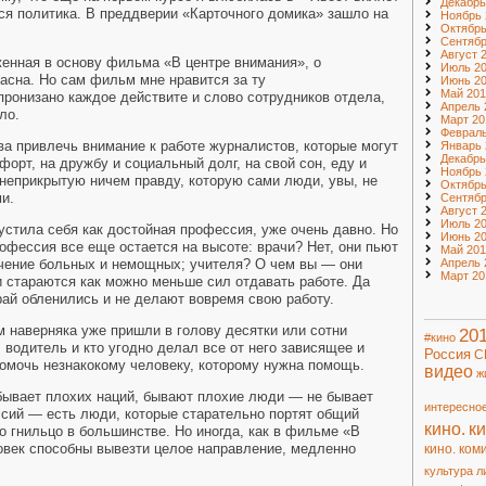
Декабрь
тся политика. В преддверии «Карточного домика» зашло на
Ноябрь 
Октябрь
Сентябр
Август 
женная в основу фильма «В центре внимания», о
Июль 2
сна. Но сам фильм мне нравится за ту
Июнь 2
Май 201
пронизано каждое действите и слово сотрудников отдела,
Апрель 
ело.
Март 20
Февраль
ва привлечь внимание к работе журналистов, которые могут
Январь 
Декабрь
орт, на дружбу и социальный долг, на свой сон, еду и
Ноябрь 
неприкрытую ничем правду, которую сами люди, увы, не
Октябрь
ми.
Сентябр
Август 
Июль 20
устила себя как достойная профессия, уже очень давно. Но
Июнь 20
рофессия все еще остается на высоте: врачи? Нет, они пьют
Май 201
лечение больных и немощных; учителя? О чем вы — они
Апрель 
Март 20
и стараются как можно меньше сил отдавать работе. Да
ай обленились и не делают вовремя свою работу.
 наверняка уже пришли в голову десятки или сотни
20
#кино
, водитель и кто угодно делал все от него зависящее и
Россия
С
омочь незнакокому человеку, которому нужна помощь.
видео
ж
е бывает плохих наций, бывают плохие люди — не бывает
интересно
сий — есть люди, которые старательно портят общий
кино.
ки
о гнильцо в большинстве. Но иногда, как в фильме «В
ловек способны вывезти целое направление, медленно
кино. ком
культура
л