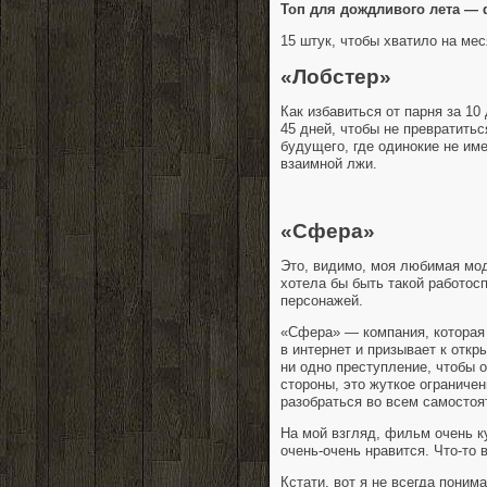
Топ для дождливого лета —
15 штук, чтобы хватило на ме
«Лобстер»
Как избавиться от парня за 10
45 дней, чтобы не превратить
будущего, где одинокие не им
взаимной лжи.
«Сфера»
Это, видимо, моя любимая моде
хотела бы быть такой работос
персонажей.
«Сфера» — компания, которая
в интернет и призывает к отк
ни одно преступление, чтобы о
стороны, это жуткое ограниче
разобраться во всем самостоя
На мой взгляд, фильм очень к
очень-очень нравится. Что-то
Кстати, вот я не всегда пони