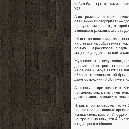
собакой» — про то, как делае
ура.
А вот реальная история, поло
священниках-педофилах — ужа
целеустремленность, которой 
взявшихся раскапывать это д
«В центре внимания» смог сно
наплевать на собственный комф
семью — и рассказать людям 
могут ни увидеть, ни найти са
Журналистика, безусловно, оп
давайте посмотрим, а какая п
на работе и берут взятки за 
вбивают в головы детей бред 
даже сотрудники ЖКХ уже в кр
А теперь — притормозите. Вам
примеров, когда врач, учитель
даже немного больше, чтобы п
И, как в той поговорке, что н
полностью прогнивших профес
имидж своих коллег. Иногда эт
центре внимания», эти 4-5 че
уходящее в забвение.