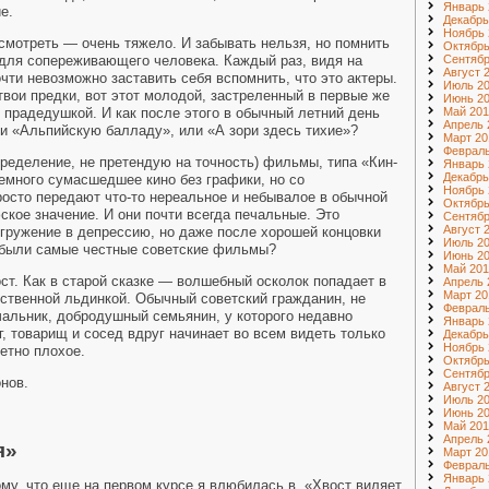
Январь 
ие.
Декабрь
Ноябрь 
 смотреть — очень тяжело. И забывать нельзя, но помнить
Октябрь
Сентябр
для сопереживающего человека. Каждый раз, видя на
Август 
чти невозможно заставить себя вспомнить, что это актеры.
Июль 2
твои предки, вот этот молодой, застреленный в первые же
Июнь 2
Май 201
 прадедушкой. И как после этого в обычный летний день
Апрель 
ли «Альпийскую балладу», или «А зори здесь тихие»?
Март 20
Февраль
пределение, не претендую на точность) фильмы, типа «Кин-
Январь 
Декабрь
немного сумасшедшее кино без графики, но со
Ноябрь 
осто передают что-то нереальное и небывалое в обычной
Октябрь
ское значение. И они почти всегда печальные. Это
Сентябр
Август 
гружение в депрессию, но даже после хорошей концовки
Июль 2
и были самые честные советские фильмы?
Июнь 2
Май 201
ст. Как в старой сказке — волшебный осколок попадает в
Апрель 
Март 20
вственной льдинкой. Обычный советский гражданин, не
Февраль
альник, добродушный семьянин, у которого недавно
Январь 
, товарищ и сосед вдруг начинает во всем видеть только
Декабрь
Ноябрь 
ветно плохое.
Октябрь
Сентябр
онов.
Август 
Июль 2
Июнь 2
Май 201
Апрель 
я»
Март 20
Февраль
Январь 
му, что еще на первом курсе я влюбилась в «Хвост виляет