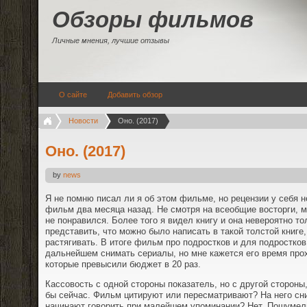
Обзоры фильмов
Личные мнения, лучшие отзывы
О сайте
Добавить обзор
Новости
Оно. (2017)
Оно. (2017)
by
news
Я не помню писал ли я об этом фильме, но рецензии у себя н
фильм два месяца назад. Не смотря на всеобщие восторги, м
не понравился. Более того я видел книгу и она невероятно то
представить, что можно было написать в такой толстой книге
растягивать. В итоге фильм про подростков и для подростков
дальнейшем снимать сериалы, но мне кажется его время прох
которые превысили бюджет в 20 раз.
Кассовость с одной стороны показатель, но с другой стороны
бы сейчас. Фильм цитируют или пересматривают? На него сн
начинают говорить при малейшем упоминании? Нет. Пошумел