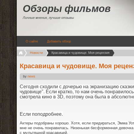
Обзоры фильмов
Личные мнения, лучшие отзывы
О сайте
Добавить обзор
Новости
Красавица и чудовище. Моя рецензия
Красавица и чудовище. Моя рецен
by
news
Сегодня сходили с дочерью на экранизацию сказки
чудовище". Если кратко, то нам очень понравилось
смотрела кино в 3D, поэтому она была в абсолютн
Если поподробнее.
Актеры подобраны хорошо. Хотя, если придираться, Эмма Уот
мне не очень понравилась. Низенькая бесформенная девочка
с мультяшной красавицей.