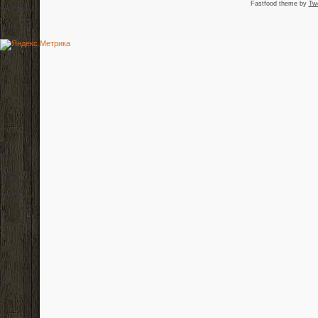
Fastfood theme by
Tw