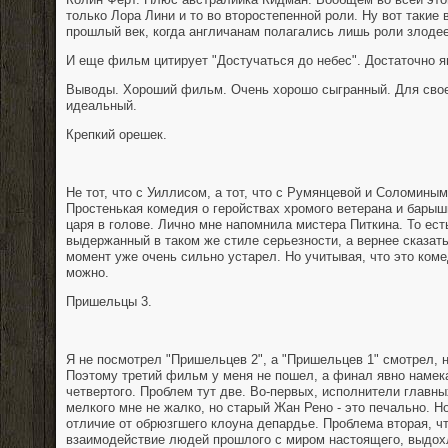
только Лора Лини и то во второстепенной роли. Ну вот такие в
прошлый век, когда англичанам полагались лишь роли злодее
И еще фильм цитирует "Достучаться до небес". Достаточно я
Выводы. Хороший фильм. Очень хорошо сыгранный. Для свое
идеальный.
Крепкий орешек.
Не тот, что с Уиллисом, а тот, что с Румянцевой и Соломины
Простенькая комедия о геройствах хромого ветерана и бары
царя в голове. Лично мне напомнила мистера Питкина. То ест
выдержанный в таком же стиле серьезности, а вернее сказать
момент уже очень сильно устарел. Но учитывая, что это ком
можно.
Пришельцы 3.
Я не посмотрел "Пришельцев 2", а "Пришельцев 1" смотрел, н
Поэтому третий фильм у меня не пошел, а финал явно намек
четвертого. Проблем тут две. Во-первых, исполнители главны
мелкого мне не жалко, но старый Жан Рено - это печально. Н
отличие от обрюзгшего клоуна депардье. Проблема вторая, ч
взаимодействие людей прошлого с миром настоящего, выдохл