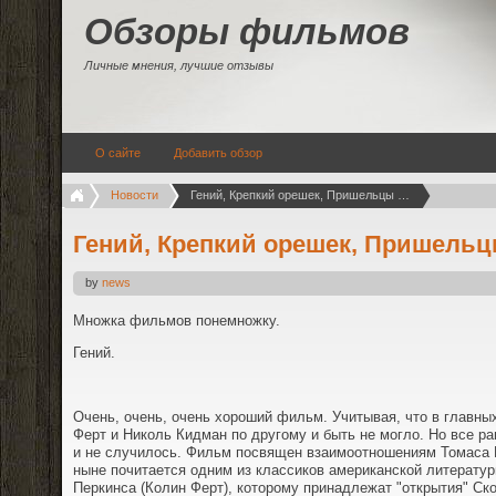
Обзоры фильмов
Личные мнения, лучшие отзывы
О сайте
Добавить обзор
Новости
Гений, Крепкий орешек, Пришельцы 3, Спекулянт
Гений, Крепкий орешек, Пришельц
by
news
Множка фильмов понемножку.
Гений.
Очень, очень, очень хороший фильм. Учитывая, что в главны
Ферт и Николь Кидман по другому и быть не могло. Но все ра
и не случилось. Фильм посвящен взаимоотношениям Томаса 
ныне почитается одним из классиков американской литератур
Перкинса (Колин Ферт), которому принадлежат "открытия" Ск