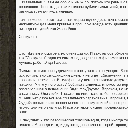
"Пришельцев 3" там ее особо и не было, потому что речь шл
революции. То есть да, там и головы рубили гильотиной, и о
разница все-таки куда меньше.
Тем не менее, сюжет есть, некоторые шутки достаточно смешн
непонятной для меня причине в прошлом всегда есть двойник
никогда нет двойника Жана Рено.
Спекулянт.
Этот фильм я смотрел, но очень давно. И захотелось обновит
так "Спекулянт" один из самых недооцененных фильмов конца
лучших работ Энди Гарсии.
Фильм - это история удачливого спекулянта, торгующего бил
исключительно сегодняшним днем, у него нет сбережений, в е
кровать и нелегальный телефон, и у него нет никаких докуме
никаких! А что у него есть? Собачка лампочка, множество вер
возлюбленная в исполнении Энди МакДауэлл. Впрочем, на м
расстались. Она любит Гарсию, но ищет кого-то более серьезн
У Энди нет даже номера социального страхования. Впрочем, и
Судьба решительно поворачивается к нему спиной и он теряет
что-то для него значило. И все же герой сумеет продержаться
энда.
"Спекулянт" - это классическая трагикомедия, когда иногда х
плакать. А иногда и то, и другое одновременно. Герой Гарсии,