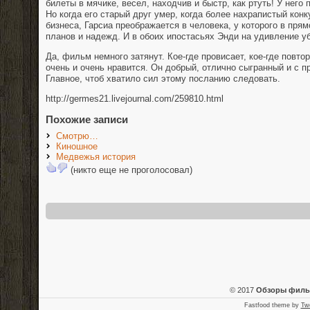
билеты в мячике, весел, находчив и быстр, как ртуть! У него 
Но когда его старый друг умер, когда более нахрапистый конк
бизнеса, Гарсиа преображается в человека, у которого в пря
планов и надежд. И в обоих ипостасьях Энди на удивление у
Да, фильм немного затянут. Кое-где провисает, кое-где повто
очень и очень нравится. Он добрый, отлично сыгранный и с 
Главное, чтоб хватило сил этому посланию следовать.
http://germes21.livejournal.com/259810.html
Похожие записи
Смотрю…
Киношное
Медвежья история
(никто еще не проголосовал)
© 2017
Обзоры фил
Fastfood theme by
Tw