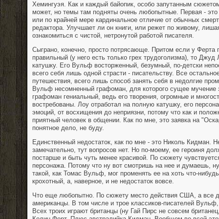
Хемингуэя. Как и каждый байопик, особо запутанным сюжетом
может, но темы там подняты очень любопытные. Первая - это
или по крайней мере кардинальное отличие от обычных смертн
редактора. Улучшает ли он книги, или режет по живому, лиша
ознакомиться с чистой, нетронутой работой писателя.
Сыграно, конечно, просто потрясающе. Притом если у Ферта 
правильный (у него есть только грех трудоголизма), то Джуд
катушку. Его Вульф восторженный, безумный, по-детски неп
всего себя лишь одной страсти - писательству. Все остально
путешествия, всего лишь способ занять себя в недолгие про
Вульф несомненный графоман, для которого сущее мучение з
графоман гениальный, ведь его творения, огромные и многос
востребованы. Лоу отработал на полную катушку, его персо
эмоций, от восхищения до неприязни, потому что как и поло
приятный человек в общении. Как по мне, это заявка на "Оска
понятное дело, не буду.
Единственный недостаток, как по мне - это Николь Кидман. Н
замечательно, тут вопросов нет. Но по-моему, ее героиня до
постарше и быть чуть менее красивой. По сюжету чувствуетс
персонажа. Потому что ну вот смотришь на нее и думаешь, ну
такой, как Томас Вульф, мог променять ее на хоть что-нибудь
крохотный, а, наверное, и не недостаток вовсе.
Что еще любопытно. По сюжету место действия США, а все 
американцы. В том числе и трое классиков-писателей Вульф
Всех троих играют британцы (ну Гай Пирс не совсем британец
Колин Ферт. Плюс австралийка Кидман. Вообщем во всей это